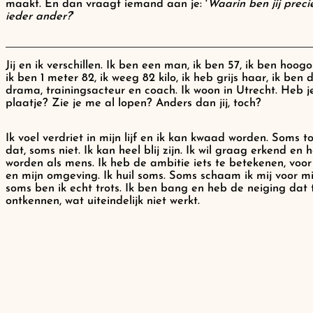
maakt. En dan vraagt iemand aan je: '
Waarin ben jij preci
ieder ander?
'
Jij en ik verschillen. Ik ben een man, ik ben 57, ik ben hoog
ik ben 1 meter 82, ik weeg 82 kilo, ik heb grijs haar, ik ben 
drama, trainingsacteur en coach. Ik woon in Utrecht. Heb j
plaatje? Zie je me al lopen? Anders dan jij, toch?
Ik voel verdriet in mijn lijf en ik kan kwaad worden. Soms to
dat, soms niet. Ik kan heel blij zijn. Ik wil graag erkend en
worden als mens. Ik heb de ambitie iets te betekenen, voor 
en mijn omgeving. Ik huil soms. Soms schaam ik mij voor mi
soms ben ik echt trots. Ik ben bang en heb de neiging dat 
ontkennen, wat uiteindelijk niet werkt.